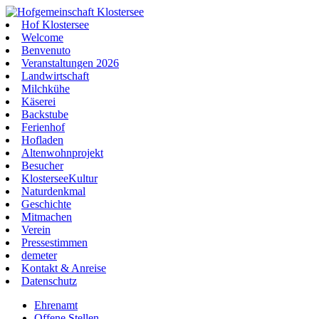
Hof Klostersee
Welcome
Benvenuto
Veranstaltungen 2026
Landwirtschaft
Milchkühe
Käserei
Backstube
Ferienhof
Hofladen
Altenwohnprojekt
Besucher
KlosterseeKultur
Naturdenkmal
Geschichte
Mitmachen
Verein
Pressestimmen
demeter
Kontakt & Anreise
Datenschutz
Ehrenamt
Offene Stellen