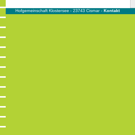
Hofgemeinschaft Klostersee - 23743 Cismar -
Kontakt