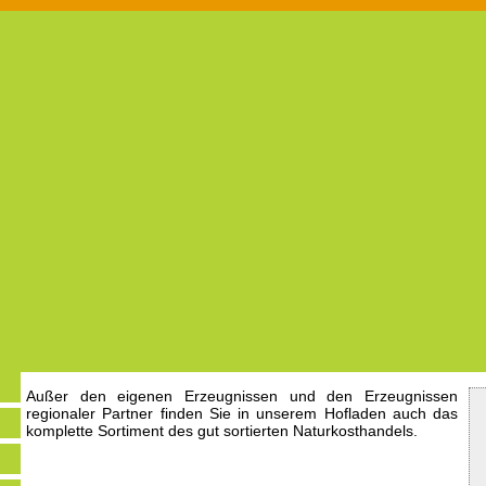
Außer den eigenen Erzeugnissen und den Erzeugnissen
regionaler Partner finden Sie in unserem Hofladen auch das
komplette Sortiment des gut sortierten Naturkosthandels.