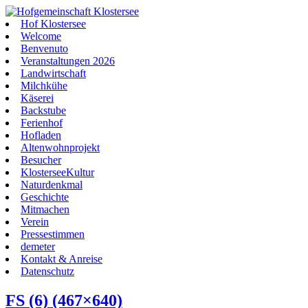
Hof Klostersee
Welcome
Benvenuto
Veranstaltungen 2026
Landwirtschaft
Milchkühe
Käserei
Backstube
Ferienhof
Hofladen
Altenwohnprojekt
Besucher
KlosterseeKultur
Naturdenkmal
Geschichte
Mitmachen
Verein
Pressestimmen
demeter
Kontakt & Anreise
Datenschutz
FS (6) (467×640)